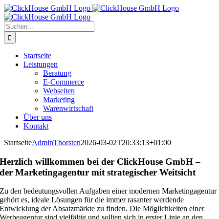
Zum
Inhalt
springen
Suche
nach:
Startseite
Leistungen
Beratung
E-Commerce
Webseiten
Marketing
Warenwirtschaft
Über uns
Kontakt
Startseite
AdminThorsten
2026-03-02T20:33:13+01:00
Herzlich willkommen bei der ClickHouse GmbH –
der Marketingagentur mit strategischer Weitsicht
Zu den bedeutungsvollen Aufgaben einer modernen Marketingagentur
gehört es, ideale Lösungen für die immer rasanter werdende
Entwicklung der Absatzmärkte zu finden. Die Möglichkeiten einer
Werbeagentur sind vielfältig und sollten sich in erster Linie an den